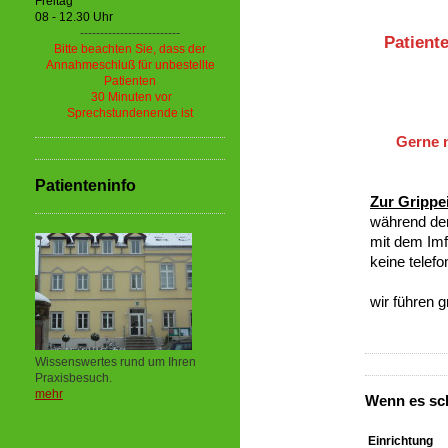
Freitag
08 - 12.30 Uhr
-------------------------
Patiente
Bitte beachten Sie, dass der
Annahmeschluß für unbestellte
Patienten
30 Minuten vor
Sprechstundenende ist
Gerne n
Patienteninfo
Zur Grippe
während der
mit dem Im
keine telef
wir führen 
Wissenswertes rund um Ihren
Praxisbesuch.
mehr
Wenn es sc
Einrichtung