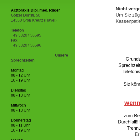
Nicht verg
Arztpraxis Dipl. med. Rüger
Um Sie zügi
Götzer Dorfstr. 50
14550 Groß Kreutz (Havel)
Kassenpatie
Telefon
+49 33207 56595
Fax
+49 33207 56596
Unsere
Grunds
Sprechzeiten
Sprechzei
Montag
Telefoni
08 - 12 Uhr
16 - 19 Uhr
Sie kön
Dienstag
08 - 13 Uhr
wenn
Mittwoch
08 - 13 Uhr
zum Bei
Donnerstag
Durchfall!!
08 - 11 Uhr
Trennu
16 - 19 Uhr
Er