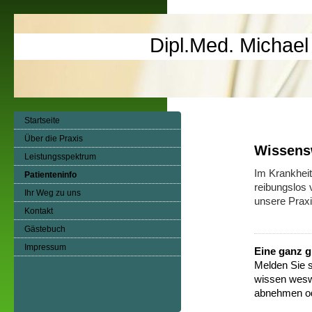
Dipl.Med. Michael
Startseite
Über die Praxis
Wissens
Leistungsspektrum
Im Krankheit
Patienteninfo
reibungslos 
Ihr Weg zu uns
unsere Prax
Kontakt
Gästebuch
Impressum
Eine ganz g
Melden Sie s
wissen wesw
abnehmen ode