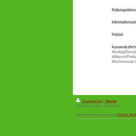
Rettungsdiens
Informationsze
Polizei
Kassenärztlich
Montag/Dienst
Mittwoch/Freit
Wochenende 07
Druckversion
|
Sitemap
© Arztpraxis Dipl. med. Rüger
Diese Homepage wurde mit
IONOS MyW